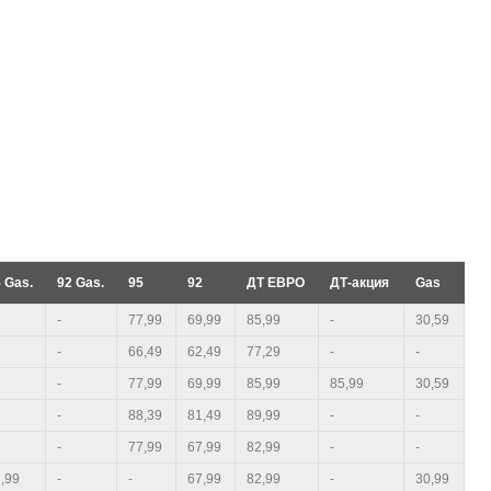
 Gas.
92 Gas.
95
92
ДТ ЕВРО
ДТ-акция
Gas
-
77,99
69,99
85,99
-
30,59
-
66,49
62,49
77,29
-
-
-
77,99
69,99
85,99
85,99
30,59
-
88,39
81,49
89,99
-
-
-
77,99
67,99
82,99
-
-
,99
-
-
67,99
82,99
-
30,99