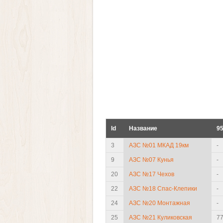
Id
Название
95
3
АЗС №01 МКАД 19км
-
9
АЗС №07 Кунья
-
20
АЗС №17 Чехов
-
22
АЗС №18 Спас-Клепики
-
24
АЗС №20 Монтажная
-
25
АЗС №21 Куликовская
77